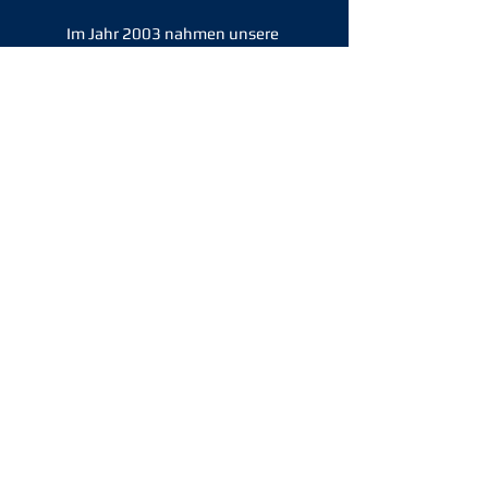
Im Jahr 2003 nahmen unsere
"Jungsenioren" am 1. AH-Regio-Cup teil
und stürmten unaufhaltsam bis ins
Halbfinale. Hier unterlag man dem
späteren Turniersieger aus Frankreich
äusserst unglücklich erst im Elfmeter-
Schießen. Der guten Stimmung tat dies
allerdings kaum Abbruch wie man unten
links gut erkennen kann.